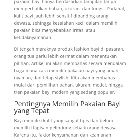
pakaian bayi hanya berdasarkan tampilan tanpa
memperhatikan bahan, ukuran, dan fungsi. Padahal,
kulit bayi jauh lebih sensitif dibanding orang
dewasa, sehingga kesalahan kecil dalam memilih
pakaian bisa menyebabkan iritasi atau
ketidaknyamanan.
Di tengah maraknya produk fashion bayi di pasaran,
orang tua perlu lebih cermat dalam menentukan
pilihan. Artikel ini akan membahas secara mendalam
bagaimana cara memilih pakaian bayi yang aman,
nyaman, dan tetap stylish. Kita akan membahas
mulai dari pemilihan bahan, ukuran, model, hingga
tren pakaian bayi modern yang sedang populer.
Pentingnya Memilih Pakaian Bayi
yang Tepat
Bayi memiliki kulit yang sangat tipis dan belum
memiliki lapisan pelindung sebaik orang dewasa.
Karena itu, faktor kenyamanan dan keamanan