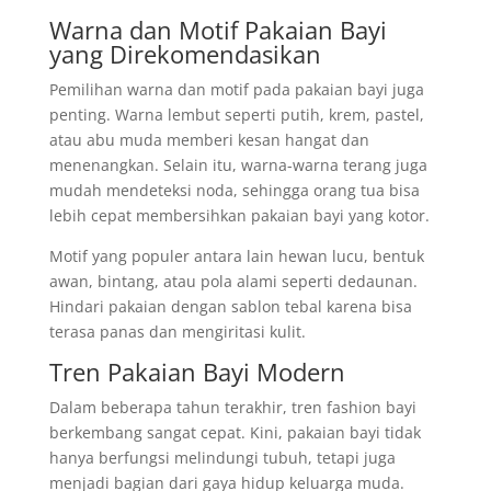
Warna dan Motif Pakaian Bayi
yang Direkomendasikan
Pemilihan warna dan motif pada pakaian bayi juga
penting. Warna lembut seperti putih, krem, pastel,
atau abu muda memberi kesan hangat dan
menenangkan. Selain itu, warna-warna terang juga
mudah mendeteksi noda, sehingga orang tua bisa
lebih cepat membersihkan pakaian bayi yang kotor.
Motif yang populer antara lain hewan lucu, bentuk
awan, bintang, atau pola alami seperti dedaunan.
Hindari pakaian dengan sablon tebal karena bisa
terasa panas dan mengiritasi kulit.
Tren Pakaian Bayi Modern
Dalam beberapa tahun terakhir, tren fashion bayi
berkembang sangat cepat. Kini, pakaian bayi tidak
hanya berfungsi melindungi tubuh, tetapi juga
menjadi bagian dari gaya hidup keluarga muda.