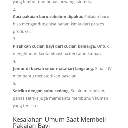
yang lembut dan bebas pewangi sintetis.
Cuci pakaian baru sebelum dipakai.
Pakaian baru
bisa mengandung sisa bahan kimia dari proses
produksi.
Pisahkan cucian bayi dari cucian keluarga.
Untuk
menghindari kontaminasi bakteri atau kuman.
Jemur di bawah sinar matahari langsung.
Sinar UV
membantu mensterilkan pakaian.
Setrika dengan suhu sedang.
Selain merapikan,
panas setrika juga membantu membunuh kuman
yang tersisa.
Kesalahan Umum Saat Membeli
Pakaian Bayi