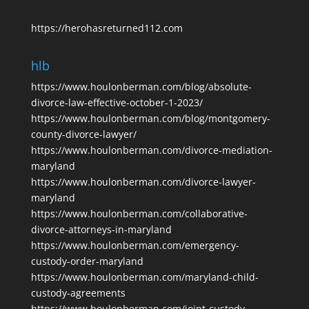
https://herohasreturned112.com
hlb
https://www.houlonberman.com/blog/absolute-
divorce-law-effective-october-1-2023/
https://www.houlonberman.com/blog/montgomery-
county-divorce-lawyer/
https://www.houlonberman.com/divorce-mediation-
maryland
https://www.houlonberman.com/divorce-lawyer-
maryland
https://www.houlonberman.com/collaborative-
divorce-attorneys-in-maryland
https://www.houlonberman.com/emergency-
custody-order-maryland
https://www.houlonberman.com/maryland-child-
custody-agreements
https://www.houlonberman.com/joint-custody-