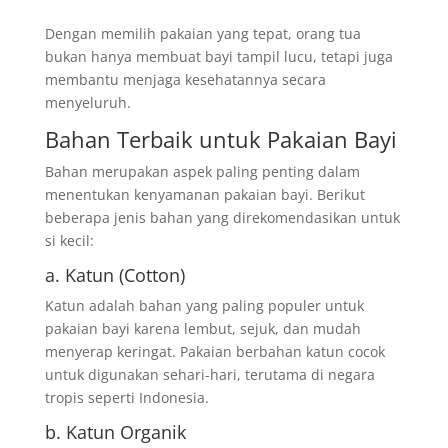
Dengan memilih pakaian yang tepat, orang tua
bukan hanya membuat bayi tampil lucu, tetapi juga
membantu menjaga kesehatannya secara
menyeluruh.
Bahan Terbaik untuk Pakaian Bayi
Bahan merupakan aspek paling penting dalam
menentukan kenyamanan pakaian bayi. Berikut
beberapa jenis bahan yang direkomendasikan untuk
si kecil:
a. Katun (Cotton)
Katun adalah bahan yang paling populer untuk
pakaian bayi karena lembut, sejuk, dan mudah
menyerap keringat. Pakaian berbahan katun cocok
untuk digunakan sehari-hari, terutama di negara
tropis seperti Indonesia.
b. Katun Organik