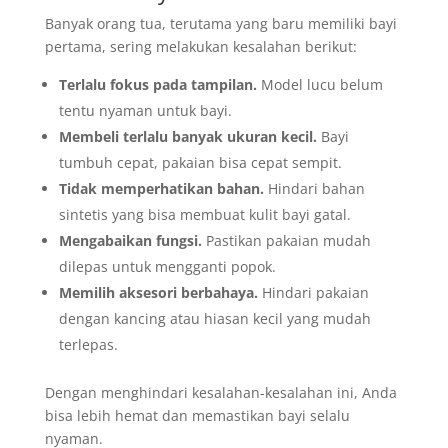
Banyak orang tua, terutama yang baru memiliki bayi
pertama, sering melakukan kesalahan berikut:
Terlalu fokus pada tampilan.
Model lucu belum
tentu nyaman untuk bayi.
Membeli terlalu banyak ukuran kecil.
Bayi
tumbuh cepat, pakaian bisa cepat sempit.
Tidak memperhatikan bahan.
Hindari bahan
sintetis yang bisa membuat kulit bayi gatal.
Mengabaikan fungsi.
Pastikan pakaian mudah
dilepas untuk mengganti popok.
Memilih aksesori berbahaya.
Hindari pakaian
dengan kancing atau hiasan kecil yang mudah
terlepas.
Dengan menghindari kesalahan-kesalahan ini, Anda
bisa lebih hemat dan memastikan bayi selalu
nyaman.