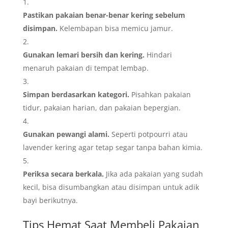
Pastikan pakaian benar-benar kering sebelum
disimpan.
Kelembapan bisa memicu jamur.
Gunakan lemari bersih dan kering.
Hindari
menaruh pakaian di tempat lembap.
Simpan berdasarkan kategori.
Pisahkan pakaian
tidur, pakaian harian, dan pakaian bepergian.
Gunakan pewangi alami.
Seperti potpourri atau
lavender kering agar tetap segar tanpa bahan kimia.
Periksa secara berkala.
Jika ada pakaian yang sudah
kecil, bisa disumbangkan atau disimpan untuk adik
bayi berikutnya.
Tips Hemat Saat Membeli Pakaian