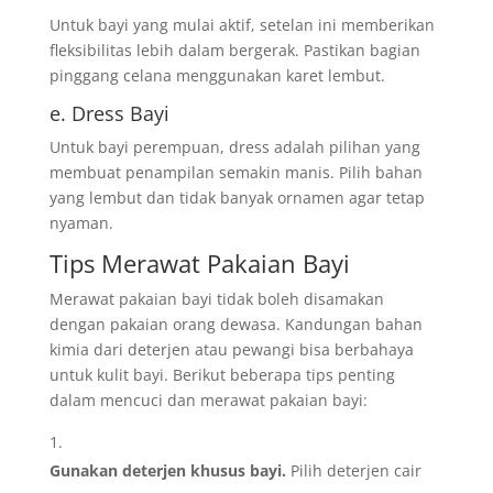
Untuk bayi yang mulai aktif, setelan ini memberikan
fleksibilitas lebih dalam bergerak. Pastikan bagian
pinggang celana menggunakan karet lembut.
e. Dress Bayi
Untuk bayi perempuan, dress adalah pilihan yang
membuat penampilan semakin manis. Pilih bahan
yang lembut dan tidak banyak ornamen agar tetap
nyaman.
Tips Merawat Pakaian Bayi
Merawat pakaian bayi tidak boleh disamakan
dengan pakaian orang dewasa. Kandungan bahan
kimia dari deterjen atau pewangi bisa berbahaya
untuk kulit bayi. Berikut beberapa tips penting
dalam mencuci dan merawat pakaian bayi:
Gunakan deterjen khusus bayi.
Pilih deterjen cair